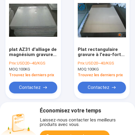
plat AZ31 d'alliage de
Plat rectangulaire
magnésium gravure à
gravure à l'eau-forte
l'eau-forte de plat de
de magnésium du
Prix:
USD20~40/KGS
Prix:
USD20~40/KGS
photogravure de
plat AZ31 de
MOQ:
100KG
MOQ:
100KG
magnésium de 1.5-
photogravure de
10mm
magnésium
Trouvez les derniers prix
Trouvez les derniers prix
Contactez
Contactez
Économisez votre temps
Laissez-nous contacter les meilleurs
produits avec vous.