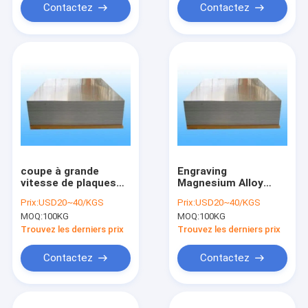
Contactez
Contactez
coupe à grande
Engraving
vitesse de plaques
Magnesium Alloy
d'impression de
Sheet 3MM, AZ31B
Prix:
USD20~40/KGS
Prix:
USD20~40/KGS
magnésium de la
Magnesium
MOQ:
100KG
MOQ:
100KG
stabilité
Photoengraving
dimensionnelle
Plate
Trouvez les derniers prix
Trouvez les derniers prix
AZ31B de 3MM
Contactez
Contactez