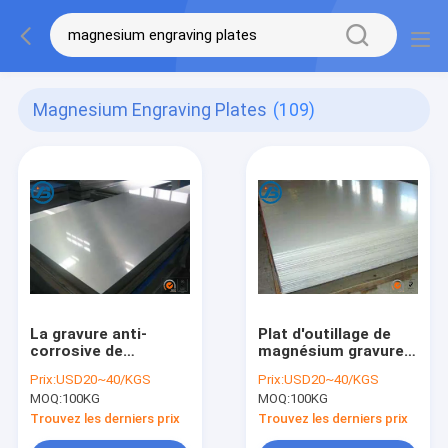
Magnesium Engraving Plates
(109)
La gravure anti-
Plat d'outillage de
corrosive de
magnésium gravure à
magnésium d'AZ31B
l'eau-forte AZ31-
Prix:
USD20~40/KGS
Prix:
USD20~40/KGS
plaque gravure à
AZ61-AZ80 pour
MOQ:
100KG
MOQ:
100KG
l'eau-forte rapide de
Flexography/graver
7mm
Trouvez les derniers prix
Trouvez les derniers prix