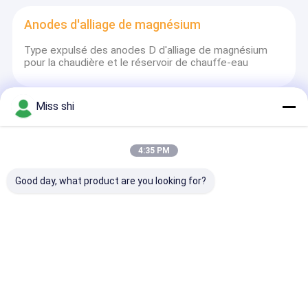
Anodes d'alliage de magnésium
Type expulsé des anodes D d'alliage de magnésium
pour la chaudière et le réservoir de chauffe-eau
Miss shi
Extrusion de magnésium
L'extrusion de radiateur de radiateurs d'alliage de
4:35 PM
magnésium profile le modèle matériel multi
Good day, what product are you looking for?
poudre en métal de magnésium
10-400mesh poudre instantanée du magnésium 99,5%
Min Magnalium Powder For Making