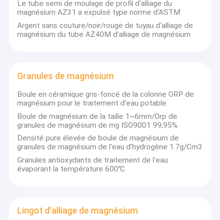
Le tube semi de moulage de profil d'alliage du
magnésium AZ31 a expulsé type norme d'ASTM
Argent sans couture/noir/rouge de tuyau d'alliage de
magnésium du tube AZ40M d'alliage de magnésium
Granules de magnésium
Boule en céramique gris-foncé de la colonne ORP de
magnésium pour le traitement d'eau potable
Boule de magnésium de la taille 1~6mm/Orp de
granules de magnésium de mg ISO9001 99,95%
Densité pure élevée de boule de magnésium de
granules de magnésium de l'eau d'hydrogène 1.7g/Cm3
Granules antioxydants de traitement de l'eau
Maison
évaporant la température 600℃
L'alliage Co.,Ltd. meterial de magnésium de Dongguan Hilbo est
un fabricant professionnel occupé dans la recherche, le
Des produits
développement, la production, la vente et le service des
meterials d'alliage de magnésium. Nous sommes situés dans la
Au sujet de nous
Lingot d'alliage de magnésium
province du Guangdong, ville de Dongguan de ville de Chang'an et
avoir accès commode de transport. Produits comprenant :