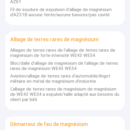
AZ61
barre d'alliage de magnésium
Nous poursuivons le principe de gestion de la « intégrité, »
Fil de soudure de expulsion d'alliage de magnésium
philosophie professionnelle et avantageuse pour les deux
d'AZ31B aucune fente/aucune bavures/pas cavité
parties d'affaires, adhérons à la qualité supérieure, service
Tube d'alliage de magnésium
suprême, pour fournir à des clients des buts scientifiques et
technologiques de gestion. Dans la même industrie, nous
Granules de magnésium
sommes considérés en tant qu'un excellent fabricant dans la
production de matériaux d'alliage de magnésium et traitement,
Alliage de terres rares de magnésium
Lingot d'alliage de magnésium
préparation de surface complémentaire, avec le bon service
après-vente.
Alliages de terres rares de l'alliage de terres rares de
Fil de soudure de magnésium
magnésium de forte intensité WE43 WE54
Votre satisfaction est notre poursuite éternelle ! Garantissant
Bloc/dalle d'alliage de magnésium de l'alliage de terres
l'approvisionnement stable et opportun, la qualité crédible et le
Alliage de terres rares de magnésium
rares de magnésium WE43 WE54
service sincère, nos produits se vendent bien sur les marchés
d'outre-mer domestiques et. Si vous êtes intéressé par un
Aviation/alliage de terres rares d'automobile/lingot
quelconque de nos produits, ou souhaitez passer une
Démarreur de feu de magnésium
militaire en métal de magnésium d'industrie
commande adaptée aux besoins du client, svp contactez-nous.
L'alliage de terres rares de magnésium de magnésium
Nous ferons notre meilleur pour répondre à vos besoins.
Anodes d'alliage de magnésium
de WE43 WE54 a expulsé/taille adapté aux besoins du
client par bâti
Affichage de produit
Extrusion de magnésium
poudre en métal de magnésium
Démarreur de feu de magnésium
AZ31B-Bar