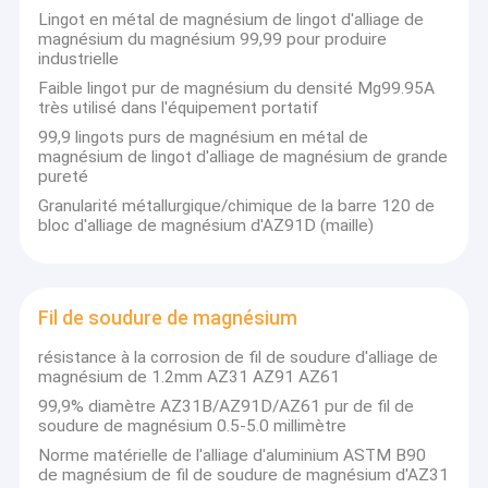
Lingot en métal de magnésium de lingot d'alliage de
feuille d'alliage de magnésium, barre d'alliage de magnésium,
Visite d'usine
magnésium du magnésium 99,99 pour produire
profil d'alliage de magnésium, tube d'alliage de magnésium
industrielle
(tuyau), radiateur d'alliage de magnésium, plat d'alliage de
Contrôle de qualité
magnésium de photogravure, pièces d'auto, roues de voiture,
Faible lingot pur de magnésium du densité Mg99.95A
espace, produits 3C (téléphone portable, caméra, ordinateur
très utilisé dans l'équipement portatif
Contactez-nous
etc.), fabrication de machines et toutes sortes
99,9 lingots purs de magnésium en métal de
d'approvisionnements alternatifs en aluminium. Nos produits
magnésium de lingot d'alliage de magnésium de grande
sont principalement exportés vers l'Europe et l'Amérique, le
Nouvelles
pureté
Japon, la Corée du Sud et d'autres pays. Nous avons gagné une
excellente réputation parmi nos clients à travers le globe.
Granularité métallurgique/chimique de la barre 120 de
Demandez une citation
bloc d'alliage de magnésium d'AZ91D (maille)
Notre société ont avancé le moulage en matrice, extrusion,
pièce forgéee, roulement, moulant traitant l'équipement d'essai
de chaîne et de précision de production. Centre de recherche
également établi technique et de magnésium de profil. Nous
Feuille d'alliage de magnésium
avons l'équipe technique professionnelle et les membres du
Fil de soudure de magnésium
personnel expérimentés, pour la production de la fonte de
magnésium de grande pureté, d'alliage de magnésium, de la
Plat d'alliage de magnésium
résistance à la corrosion de fil de soudure d'alliage de
qualité des produits de profil d'extrusion et de l'essai pour
magnésium de 1.2mm AZ31 AZ91 AZ61
fournir une assurance technique fiable.
Plat de photogravure de magnésium
99,9% diamètre AZ31B/AZ91D/AZ61 pur de fil de
soudure de magnésium 0.5-5.0 millimètre
Nous avons atteint les certificats ISO9001 et ISO14001,
normalisons et améliorons le système de gestion de la qualité
granules de magnésium
Norme matérielle de l'alliage d'aluminium ASTM B90
d'entreprise.
de magnésium de fil de soudure de magnésium d'AZ31