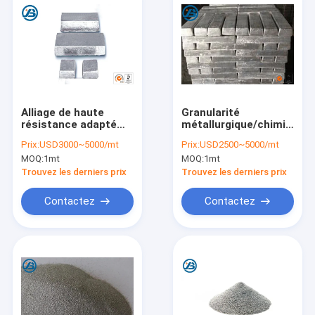
Alliage de haute
Granularité
résistance adapté
métallurgique/chimique
aux besoins du client
de la barre 120 de
Prix:
USD3000~5000/mt
Prix:
USD2500~5000/mt
Mg99.8 de moulage
bloc d'alliage de
MOQ:
1mt
MOQ:
1mt
semi-continu de
magnésium d'AZ91D
magnésium de lingot
(maille)
Trouvez les derniers prix
Trouvez les derniers prix
Contactez
Contactez
Maison
Des produits
Au sujet de nous