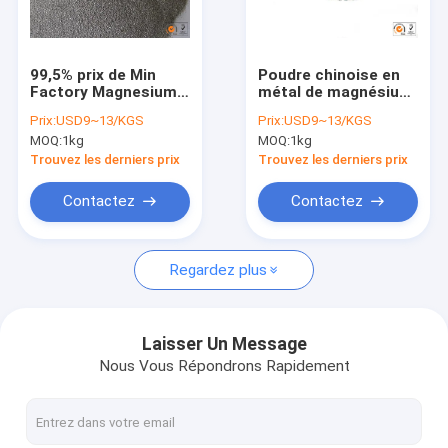
Visite d'usine
Contrôle de qualité
99,5% prix de Min
Poudre chinoise en
Factory Magnesium
métal de magnésium
Contactez-nous
Metal Powder des
du fabricant 99,9%
Prix:
USD9~13/KGS
Prix:
USD9~13/KGS
matériaux de
pour l'industrie de
MOQ:
1kg
MOQ:
1kg
soudure, feux
matériaux de
Nouvelles
d'artifice
soudure
Trouvez les derniers prix
Trouvez les derniers prix
Demandez une citation
Contactez
Contactez
Regardez plus
Feuille d'alliage de magnésium
Plat d'alliage de magnésium
Laisser Un Message
Nous Vous Répondrons Rapidement
Plat de photogravure de magnésium
granules de magnésium