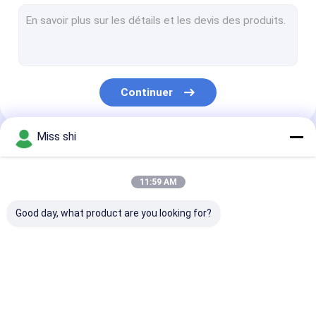
barre d'alliage de magnésium
Tube d'alliage de magnésium
Granules de magnésium
Continuer
Lingot d'alliage de magnésium
Fil de soudure de magnésium
Miss shi
Nos Catégories
Alliage de terres rares de magnésium
11:59 AM
Démarreur de feu de magnésium
Good day, what product are you looking for?
Anodes d'alliage de magnésium
Extrusion de magnésium
Feuille d'alliage de
Plat d'alliage de
Plat de photo
poudre en métal de magnésium
magnésium
magnésium
de magnésium