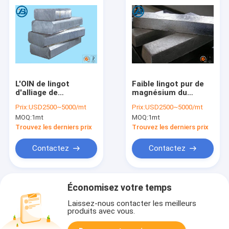
L'OIN de lingot
Faible lingot pur de
d'alliage de
magnésium du
magnésium de
densité Mg99.95A
Prix:
USD2500~5000/mt
Prix:
USD2500~5000/mt
Mg99.95B délivrent
très utilisé dans
MOQ:
1mt
MOQ:
1mt
un certificat la
l'équipement portatif
protection de
Trouvez les derniers prix
Trouvez les derniers prix
l'environnement
Contactez
Contactez
Économisez votre temps
Laissez-nous contacter les meilleurs
produits avec vous.