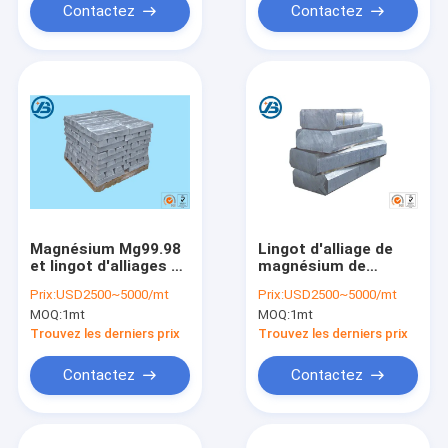
Contactez
Contactez
Magnésium Mg99.98
Lingot d'alliage de
et lingot d'alliages de
magnésium de
magnésium pour des
ME20M non
Prix:
USD2500~5000/mt
Prix:
USD2500~5000/mt
roues d'alliage de
secondaire pour
MOQ:
1mt
MOQ:
1mt
bicyclette
industrie des
véhicules à
Trouvez les derniers prix
Trouvez les derniers prix
moteur/légère
Contactez
Contactez