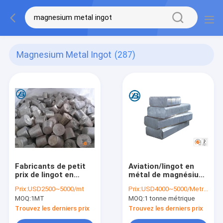
Magnesium Metal Ingot
(287)
Fabricants de petit
Aviation/lingot en
prix de lingot en
métal de magnésium
métal de
du lingot 99,99%
Prix:
USD2500~5000/mt
Prix:
USD4000~5000/Metric Ton
magnésium/billette
d'alliage de
MOQ:
1MT
MOQ:
1 tonne métrique
Az91d, alliage de
magnésium
magnésium
application
Trouvez les derniers prix
Trouvez les derniers prix
d'automobile