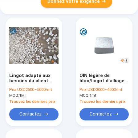
Donnez votre exigence
Lingot adapté aux
OIN légère de
besoins du client
bloc/lingot d'alliage
AZ91D AM50A AM60B
de magnésium
Prix:
USD2500~5000/mt
Prix:
USD3000~4000/mt
AM20, billette
d'AZ31B diplôméee
MOQ:
1MT
MOQ:
1mt
d'alliage de
magnésium de
Trouvez les derniers prix
Trouvez les derniers prix
Magesium
Contactez
Contactez