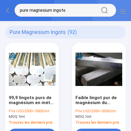
Pure Magnesium Ingots
(92)
99,9 lingots purs de
Faible lingot pur de
magnésium en métal
magnésium du
de magnésium de
densité Mg99.95A
Prix:
USD2500~5000/mt
Prix:
USD2500~5000/mt
lingot d'alliage de
très utilisé dans
MOQ:
1mt
MOQ:
1mt
magnésium de
l'équipement portatif
grande pureté
Trouvez les derniers prix
Trouvez les derniers prix