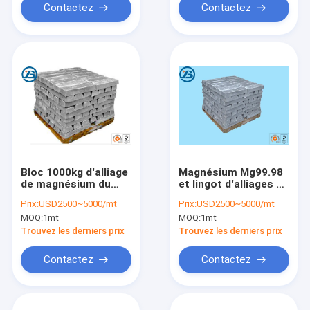
Contactez
Contactez
Bloc 1000kg d'alliage
Magnésium Mg99.98
de magnésium du
et lingot d'alliages de
lingot AM50 d'alliage
magnésium pour des
Prix:
USD2500~5000/mt
Prix:
USD2500~5000/mt
de magnésium en
roues d'alliage de
MOQ:
1mt
MOQ:
1mt
métal ou adapté aux
bicyclette
besoins du client
Trouvez les derniers prix
Trouvez les derniers prix
Contactez
Contactez