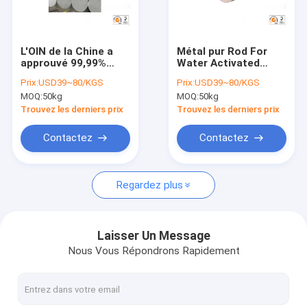
Visite d'usine
Contrôle de qualité
L'OIN de la Chine a
Métal pur Rod For
approuvé 99,99%
Water Activated
Contactez-nous
barres expulsées par
Batteries de
Prix:
USD39~80/KGS
Prix:
USD39~80/KGS
alliage pur/Rod de
magnésium de barre
MOQ:
50kg
MOQ:
50kg
magnésium
ronde de magnésium
Nouvelles
Trouvez les derniers prix
Trouvez les derniers prix
Demandez une citation
Contactez
Contactez
Regardez plus
Feuille d'alliage de magnésium
Plat d'alliage de magnésium
Laisser Un Message
Nous Vous Répondrons Rapidement
Plat de photogravure de magnésium
granules de magnésium