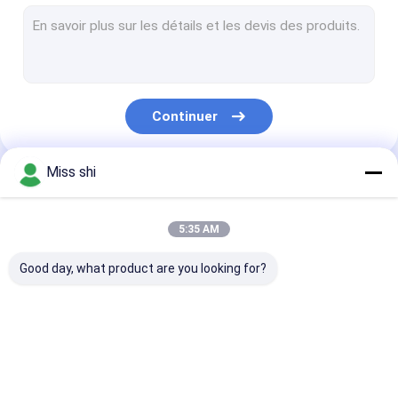
barre d'alliage de magnésium
Tube d'alliage de magnésium
Granules de magnésium
Continuer
Lingot d'alliage de magnésium
Fil de soudure de magnésium
Miss shi
Nos Catégories
Alliage de terres rares de magnésium
5:35 AM
Démarreur de feu de magnésium
Good day, what product are you looking for?
Anodes d'alliage de magnésium
Extrusion de magnésium
Feuille d'alliage de
Plat d'alliage de
Plat de photo
poudre en métal de magnésium
magnésium
magnésium
de magnésium