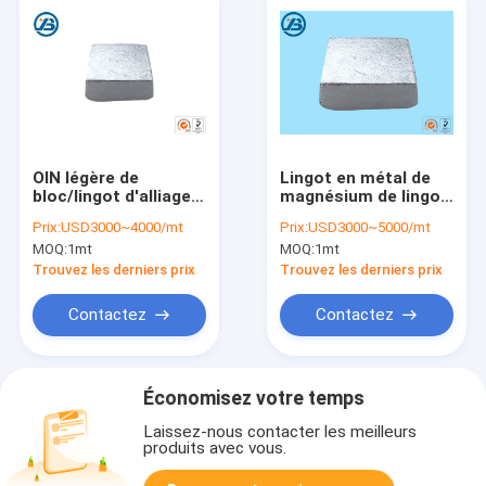
OIN légère de
Lingot en métal de
bloc/lingot d'alliage
magnésium de lingot
de magnésium
d'alliage de
Prix:
USD3000~4000/mt
Prix:
USD3000~5000/mt
d'AZ31B diplôméee
magnésium du
MOQ:
1mt
MOQ:
1mt
magnésium 99,99
pour produire
Trouvez les derniers prix
Trouvez les derniers prix
industrielle
Contactez
Contactez
Économisez votre temps
Laissez-nous contacter les meilleurs
produits avec vous.