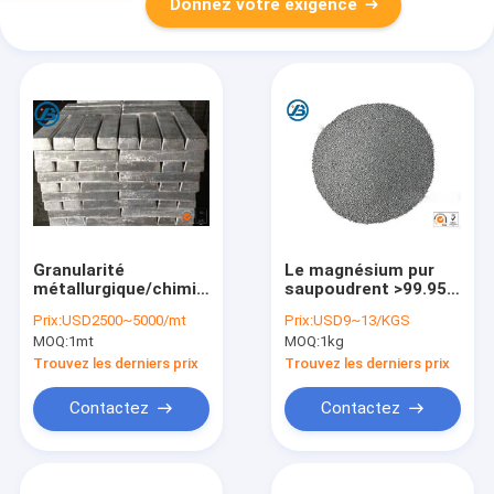
Donnez votre exigence
Granularité
Le magnésium pur
métallurgique/chimique
saupoudrent >99.95%
de la barre 120 de
pour des pesticides,
Prix:
USD2500~5000/mt
Prix:
USD9~13/KGS
bloc d'alliage de
l'industrie chimique,
MOQ:
1mt
MOQ:
1kg
magnésium d'AZ91D
le fer et l'acier
(maille)
Trouvez les derniers prix
Trouvez les derniers prix
Contactez
Contactez