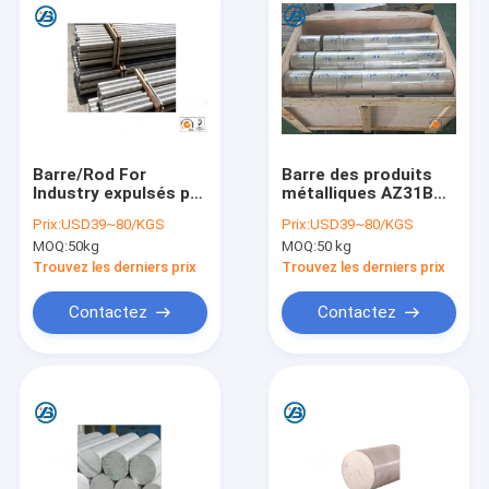
Barre/Rod For
Barre des produits
Industry expulsés par
métalliques AZ31B
alliage pur de
AZ91D Rod Pure
Prix:
USD39~80/KGS
Prix:
USD39~80/KGS
magnésium d'AZ31B
Magnesium Alloy
MOQ:
50kg
MOQ:
50 kg
99,99%
Extruded
Trouvez les derniers prix
Trouvez les derniers prix
Contactez
Contactez
Maison
Des produits
Au sujet de nous