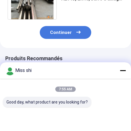
de magnésium de forme
ronde, Rod
Continuer
Produits Recommandés
Miss shi
7:55 AM
Good day, what product are you looking for?
Barre en alliage de
Barres en alliage de
Barre en alliag
magnésium à haute
magnésium
magnésium à 
élongation offrant
personnalisées à
résistance à la
une résistance à la
faible densité idéales
traction, polie