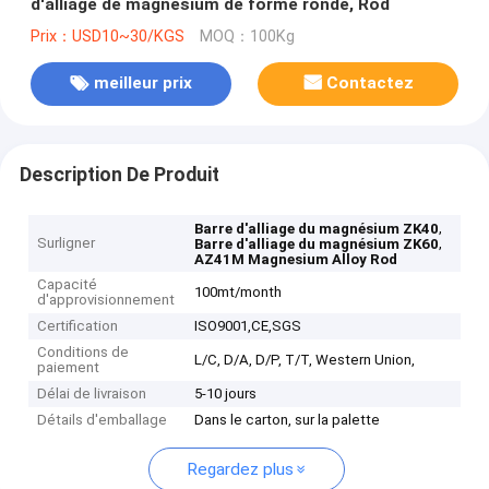
d'alliage de magnésium de forme ronde, Rod
Prix：USD10~30/KGS
MOQ：100Kg
meilleur prix
Contactez
Description De Produit
,
Barre d'alliage du magnésium ZK40
Surligner
,
Barre d'alliage du magnésium ZK60
AZ41M Magnesium Alloy Rod
Capacité
100mt/month
d'approvisionnement
Certification
ISO9001,CE,SGS
Conditions de
L/C, D/A, D/P, T/T, Western Union,
paiement
Délai de livraison
5-10 jours
Détails d'emballage
Dans le carton, sur la palette
Regardez plus