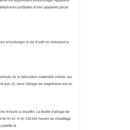
 matériel est légèrement endommagé. Appareils
téléphones portables et des appareils photo
 et prolonger la vie d'outil en réduisant la
iode de la fabrication matérielle initiale, qui
ant que 10, ainsi l'alliage de magnésium est un
 et facile à chauffer. La feuille d'alliage de
ent de 6×10 -6 en 150100 heures du chauffage.
 palette là.