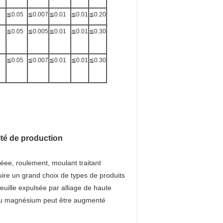
≦0.05
≦0.007
≦0.01
≦0.01
≦0.20
≦0.05
≦0.005
≦0.01
≦0.01
≦0.30
≦0.05
≦0.007
≦0.01
≦0.01
≦0.30
té de production
éee, roulement, moulant traitant
uire un grand choix de types de produits
uille expulsée par alliage de haute
 du magnésium peut être augmenté