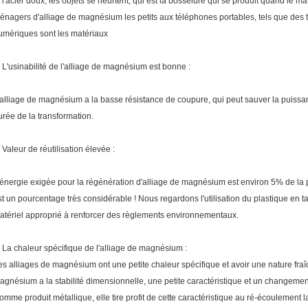
t l'acier doux, les objets se heurtent, qui est la bosselure qui se produit quand le
énagers d'alliage de magnésium les petits aux téléphones portables, tels que des 
umériques sont les matériaux
. L'usinabilité de l'alliage de magnésium est bonne :
'alliage de magnésium a la basse résistance de coupure, qui peut sauver la puissance
urée de la transformation.
. Valeur de réutilisation élevée :
'énergie exigée pour la régénération d'alliage de magnésium est environ 5% de la pér
st un pourcentage très considérable ! Nous regardons l'utilisation du plastique en t
atériel approprié à renforcer des règlements environnementaux.
. La chaleur spécifique de l'alliage de magnésium :
es alliages de magnésium ont une petite chaleur spécifique et avoir une nature fraîche
agnésium a la stabilité dimensionnelle, une petite caractéristique et un changem
omme produit métallique, elle tire profit de cette caractéristique au ré-écoulement la