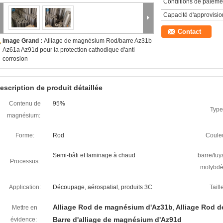
Conditions de paieme
Capacité d'approvisi
Contact
Image Grand :
Alliage de magnésium Rod/barre Az31b
Az61a Az91d pour la protection cathodique d'anti
corrosion
escription de produit détaillée
Contenu de
95%
Type
magnésium:
Forme:
Rod
Coule
Semi-bâti et laminage à chaud
barre/tuy
Processus:
molybdè
Application:
Découpage, aérospatial, produits 3C
Taille
Alliage Rod de magnésium d'Az31b
Alliage Rod 
Mettre en
,
Barre d'alliage de magnésium d'Az91d
évidence: