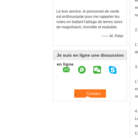
e
m
Le bon service, le personnel de vente
n
est enthousiaste pour me rappeler les
notes en traitant l'alliage de terres rares
de magnésium, honnête et realiable.
2
—— M. Peter
L
d
Je suis en ligne une discussion
en ligne
3
L
e
m
4
L
m
C