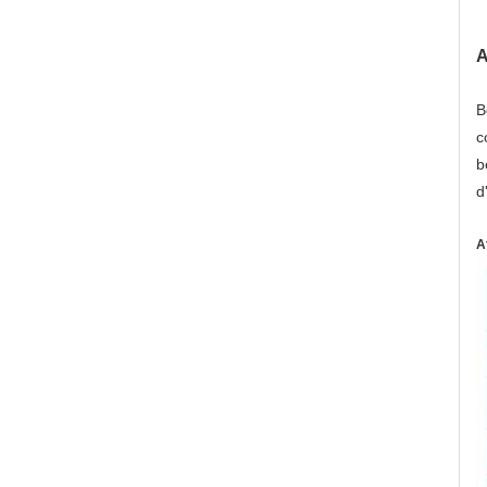
A
B
c
b
d
At