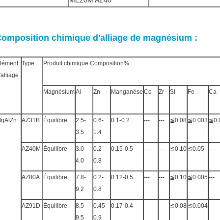
ME20M AZ40
omposition chimique d'alliage de magnésium :
lément
Type
Produit chimique Composition%
'alliage
Magnésium
Al
Zn
Manganèse
Ce
Zr
SI
Fe
Ca
gAlZn
AZ31B
Équilibre
2.5-
0.6-
0.1-0.2
---
---
≦0.08
≦0.003
≦0.
3.5
1.4
AZ40M
Équilibre
3.0-
0.2-
0.15-0.5
---
---
≦0.10
≦0.05
---
4.0
0.8
AZ80A
Équilibre
7.8-
0.2-
0.12-0.5
---
---
≦0.10
≦0.005
---
9.2
0.8
AZ91D
Équilibre
8.5-
0.45-
0.17-0.4
---
---
≦0.08
≦0.004
---
9.5
0.9