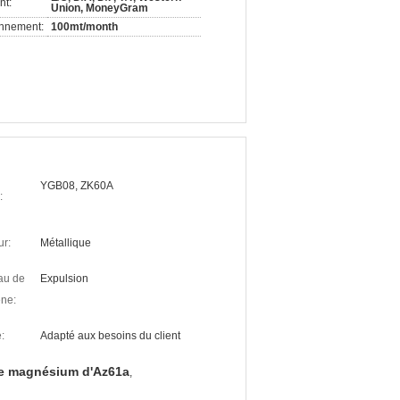
nt:
Union, MoneyGram
onnement:
100mt/month
YGB08, ZK60A
:
ur:
Métallique
au de
Expulsion
ne:
:
Adapté aux besoins du client
de magnésium d'Az61a
,