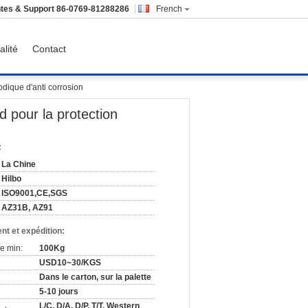
tes & Support
86-0769-81288286
French
alité
Contact
dique d'anti corrosion
 pour la protection
:
La Chine
Hilbo
ISO9001,CE,SGS
AZ31B, AZ91
nt et expédition:
e min:
100Kg
USD10~30/KGS
Dans le carton, sur la palette
5-10 jours
L/C, D/A, D/P, T/T, Western