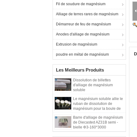
Fil de soudure de magnésium
Alliage de terres rares de magnésium
Démarreur de feu de magnésium
Anodes d'alliage de magnésium
Extrusion de magnésium
D
poudre en métal de magnésium
Les Meilleurs Produits
Dissolution de billettes
d'alliage de magnésium
soluble
Le magnésium soluble allie le
ruban de dissolution de
magnésium pour la boule de
pression de fente, rompant
Barre d'alliage de magnésium
des outils de construction
de Diecasted AZ31B semi -
bielle Φ3-160*3000