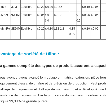
MgMn
M2M
Équilibre
≦0.20
≦0.30
1.3-2.5
---
---
≦0.10
≦0.05
---
gZnZr
ZK61M
Équilibre
≦0.05
5.0-
≦0.10
---
0.3-
≦0.05
≦0.05
---
6.0
0.9
MgMnRe
ME20M
Équilibre
≦0.20
≦0.30
1.32-2.2
0.15-
---
≦0.10
≦0.05
---
0.35
vantage de société de Hilbo :
a gamme complète des types de produit, assurent la capaci
ous avenue avons avancé le moulage en matrice, extrusion, pièce forg
'équipement d'essai de chaîne et de précision de production. Peut prod
'alliage de magnésium et d'alliage de magnésium, et a développé une fe
ésistance de magnésium. Par la purification du magnésium ordinaire,
usqu'à 99,99% de grande pureté.