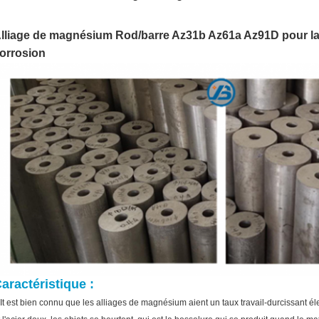
lliage de magnésium Rod/barre Az31b Az61a Az91D pour la 
orrosion
aractéristique :
.It est bien connu que les alliages de magnésium aient un taux travail-durcissant é