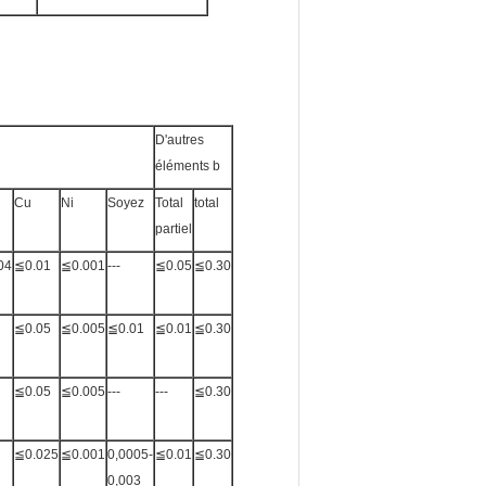
D'autres
éléments b
Cu
Ni
Soyez
Total
total
partiel
04
≦0.01
≦0.001
---
≦0.05
≦0.30
≦0.05
≦0.005
≦0.01
≦0.01
≦0.30
≦0.05
≦0.005
---
---
≦0.30
≦0.025
≦0.001
0,0005-
≦0.01
≦0.30
0,003