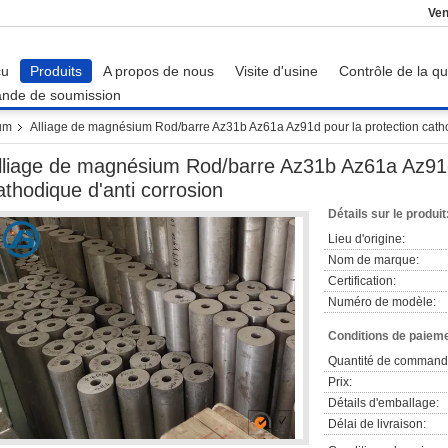
Ven
çu
Produits
A propos de nous
Visite d'usine
Contrôle de la qu
nde de soumission
ium
Alliage de magnésium Rod/barre Az31b Az61a Az91d pour la protection catho
lliage de magnésium Rod/barre Az31b Az61a Az91d
athodique d'anti corrosion
Détails sur le produit
Lieu d'origine:
Nom de marque:
Certification:
Numéro de modèle:
Conditions de paieme
Quantité de command
Prix:
Détails d'emballage:
Délai de livraison: