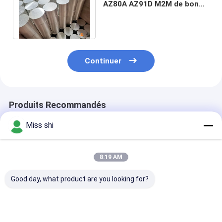
AZ80A AZ91D M2M de bon
magnésium spécifique de
faible densité
Continuer
Produits Recommandés
Miss shi
8:19 AM
Good day, what product are you looking for?
Barre en alliage de
Barres en alliage de
Barre en alliag
magnésium à haute
magnésium
magnésium à 
élongation offrant
personnalisées à
résistance à la