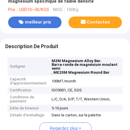
magnésium spécifique de faible densité
Prix：USD10~30/KGS
MOQ：100Kg
meilleur prix
Contactez
Description De Produit
,
M2M Magnesium Alloy Bar
Barre ronde de magnésium moulant
Surligner
semi
,
ME20M Magnesium Round Bar
Capacité
100MT/month
d'approvisionnement
Certification
ISO9001, CE, SGS
Conditions de
L/C, D/A, D/P, T/T, Western Union,
paiement
Délai de livraison
5-10 jours
Détails d'emballage
Dans le carton, sur la palette
Regardez plus