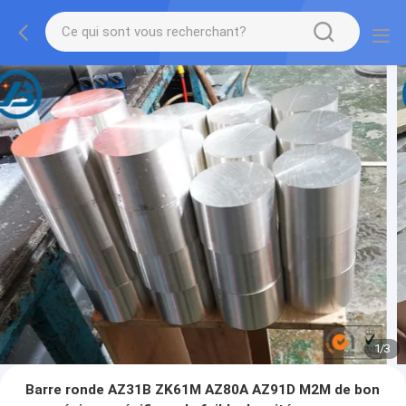
1
/
3
Barre ronde AZ31B ZK61M AZ80A AZ91D M2M de bon