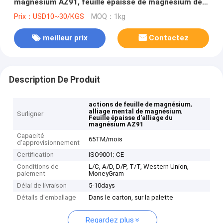
magnésium AZ91, feuille épaisse de magnésium de
panneau en métal d'alliage de magnésium d'AZ31B
Prix：USD10~30/KGS
MOQ：1kg
meilleur prix
Contactez
Description De Produit
,
actions de feuille de magnésium
,
alliage mental de magnésium
Surligner
Feuille épaisse d'alliage du
magnésium AZ91
Capacité
65TM/mois
d'approvisionnement
Certification
ISO9001; CE
Conditions de
L/C, A/D, D/P, T/T, Western Union,
paiement
MoneyGram
Délai de livraison
5-10days
Détails d'emballage
Dans le carton, sur la palette
Regardez plus