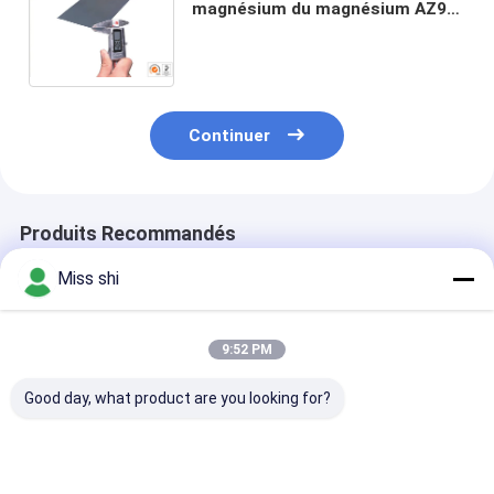
magnésium du magnésium AZ91,
feuille épaisse de magnésium de
panneau en métal d'alliage de
magnésium d'AZ31B
Continuer
Produits Recommandés
Miss shi
9:52 PM
Good day, what product are you looking for?
Coefficient
Tôle d'alliage de
Excellente
d'expansion
magnésium avec une
formabilité La 
thermique 25×10-6K
résistance à la
d'alliage de